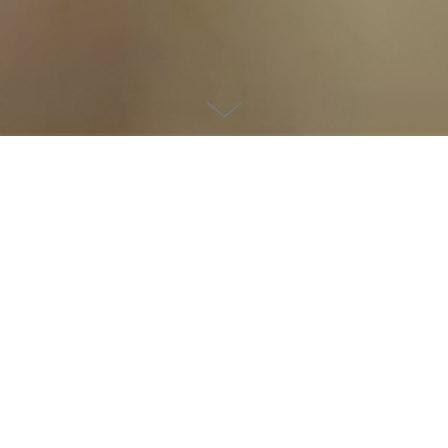
ROCHE
¿Cómo sería tu vida
si un día dejaras de
ver aquello que de
verdad te importa?