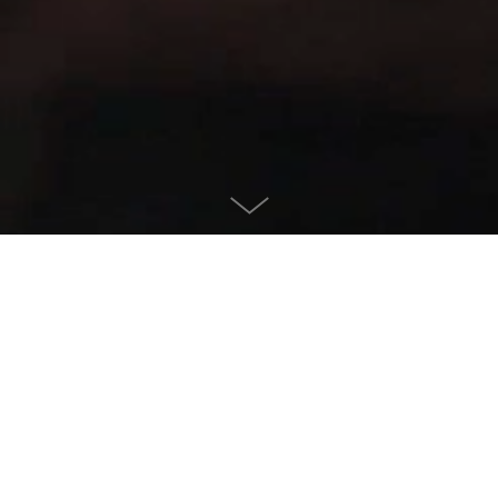
APPLE
El día más feliz
y el más duro
de una madre.