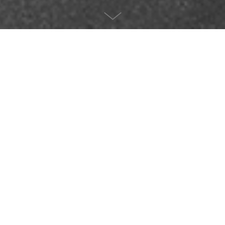
JOHNSON & JOHNSON
El fútbol
y el amor son
lo mismo
Un día a J&J se le ocurrió patrocinar el fútbol. Pero cómo
hacer para unir dos cosas que parecen irreconciliables:
Fútbol y ternura Dos cosas que parecen estar en esquinas
opuestas. Bueno tal vez viendo el fútbol con otros ojos. Sí,
viendo que en el fútbol también se habla el lenguaje del
amor. Y sintiendo orgullo por haberlo descubierto.