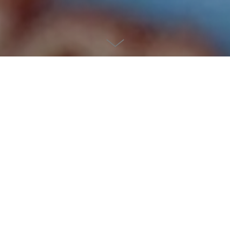
CRAKEÑAS
Cuando el crak de
una galleta se
adueña de los cines.
Aprovechando la experiencia sensorial que ofrecen los